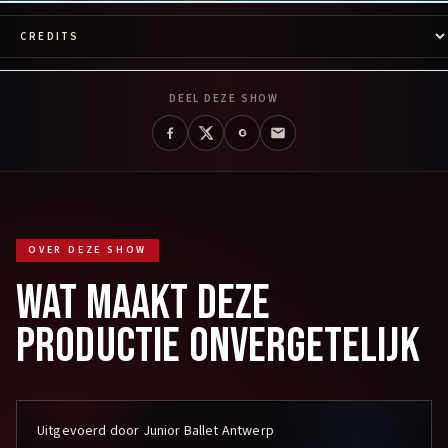
Spring naar sectie
DEEL DEZE SHOW
OVER DEZE SHOW
WAT MAAKT DEZE
PRODUCTIE ONVERGETELIJK
Uitgevoerd door Junior Ballet Antwerp