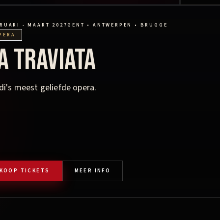
RUARI - MAART 2027
GENT • ANTWERPEN • BRUGGE
PERA
a Traviata
di's meest geliefde opera.
KOOP TICKETS
MEER INFO