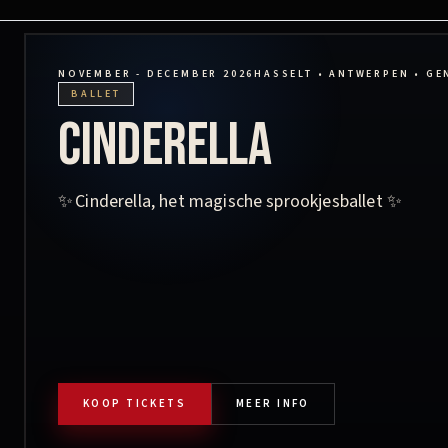
NOVEMBER - DECEMBER 2026
HASSELT • ANTWERPEN • GE
BALLET
Cinderella
✨ Cinderella, het magische sprookjesballet ✨
KOOP TICKETS
MEER INFO