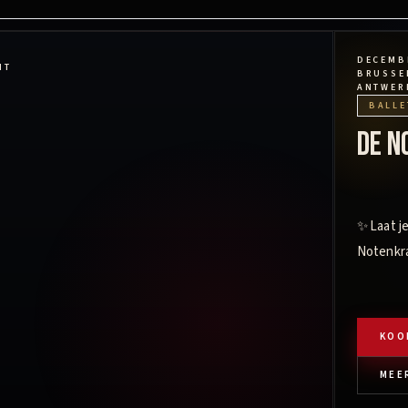
DECEMBE
NT
BRUSSEL
ANTWER
BALLE
De N
✨ Laat j
Notenkr
KOO
MEE