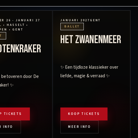
R 26 - JANUARI 27
JANUARI 2027
GENT
 • HASSELT •
BALLET
PEN • GENT
Het Zwanenmeer
T
otenkraker
✨ Een tijdloze klassieker over
liefde, magie & verraad ✨
e betoveren door De
aker! ✨
P TICKETS
KOOP TICKETS
R INFO
MEER INFO