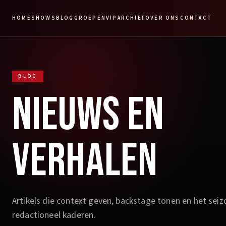
HOME
SHOWS
BLOG
GROEPEN
VIP
ARCHIEF
OVER ONS
CONTACT
BLOG
NIEUWS EN
VERHALEN
Artikels die context geven, backstage tonen en het sei
redactioneel kaderen.